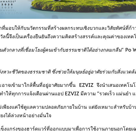
่มอบให้กับนวัตกรรมที่สร้างผลกระทบเชิงบวกและวิสัยทัศน์ที่ก้าวไ
นี้จึงเป็นเครื่องยืนยันถึงความคิดสร้างสรรค์และคุณค่าของเทคโน
ัวกลางที่เชื่อมโยงผู้คนเข้ากับธรรมชาติได้อย่างกลมกลืน"
Po W
ะชีวิตของธรรมชาติ ซึ่งช่วยให้มนุษย์อยู่อาศัยร่วมกับสิ่งแวดล้อ
ละอาจเข้ามาใกล้พื้นที่อยู่อาศัยมากขึ้น EZVIZ จึงนำเสนอเทคโน
ให้ทุกการแจ้งเตือนผ่านแอป EZVIZ มีความ "รวดเร็ว แม่นยำ และช
่เพียงแค่ใช้ดูแลความปลอดภัยภายในบ้าน แต่ยังเหมาะสำหรับบ้านสวน 
งได้ล่วงหน้าอย่างมั่นใจ
มแข็งแกร่งของฮาร์ดแวร์ที่ออกแบบมาเพื่อการใช้งานภายนอกโดยเ