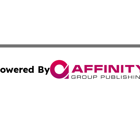
owered By
ubmit Press Release
Terms & Conditions
Copyright/DMCA
ba Affinity Group Publishing & Culture Journal of the Cook
Cookie Settings / Your Privacy Choices