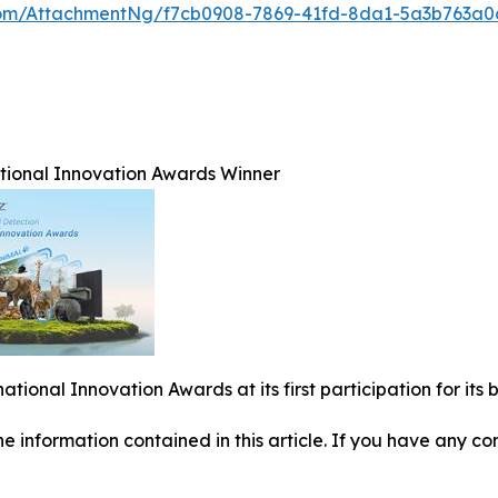
om/AttachmentNg/f7cb0908-7869-41fd-8da1-5a3b763a0
ational Innovation Awards Winner
national Innovation Awards at its first participation for i
 the information contained in this article. If you have any co