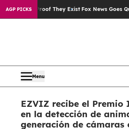
 no Proof They Exist
Fox News Goes Quiet as 'Mag
AGP PICKS
Menu
EZVIZ recibe el Premio 
en la detección de anim
generación de cámaras e