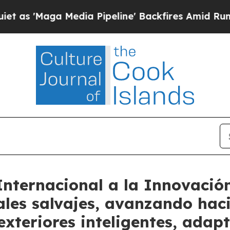
a Media Pipeline' Backfires Amid Rumors Trump 
Internacional a la Innovació
ales salvajes, avanzando hac
xteriores inteligentes, adap