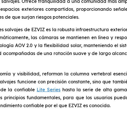
 salvajes. Ofrece tranquilidad a una comunidad más amp
 espacios exteriores compartidos, proporcionando señal
s de que surjan riesgos potenciales.
 salvajes de EZVIZ es la robusta infraestructura exterior 
máticamente, las cámaras se mantienen en línea y respon
logía AOV 2.0 y la flexibilidad solar, manteniendo el si
d acompañadas de una rotación suave y de largo alcanc
nomía y visibilidad, reforman la columna vertebral ese
vajes funcione con precisión constante, sino que también
sde la confiable
Lite Series
hasta la serie de alta gam
os principios fundamentales, para que los usuarios pue
ndimiento confiable por el que EZVIZ es conocida.